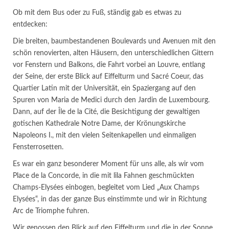
Ob mit dem Bus oder zu Fuß, ständig gab es etwas zu
entdecken:
Die breiten, baumbestandenen Boulevards und Avenuen mit den
schön renovierten, alten Häusern, den unterschiedlichen Gittern
vor Fenstern und Balkons, die Fahrt vorbei an Louvre, entlang
der Seine, der erste Blick auf Eiffelturm und Sacré Coeur, das
Quartier Latin mit der Universität, ein Spaziergang auf den
Spuren von Maria de Medici durch den Jardin de Luxembourg.
Dann, auf der Île de la Cité, die Besichtigung der gewaltigen
gotischen Kathedrale Notre Dame, der Krönungskirche
Napoleons I., mit den vielen Seitenkapellen und einmaligen
Fensterrosetten.
Es war ein ganz besonderer Moment für uns alle, als wir vom
Place de la Concorde, in die mit lila Fahnen geschmückten
Champs-Elysées einbogen, begleitet vom Lied „Aux Champs
Elysées“, in das der ganze Bus einstimmte und wir in Richtung
Arc de Triomphe fuhren.
Wir genossen den Blick auf den Eiffelturm und die in der Sonne