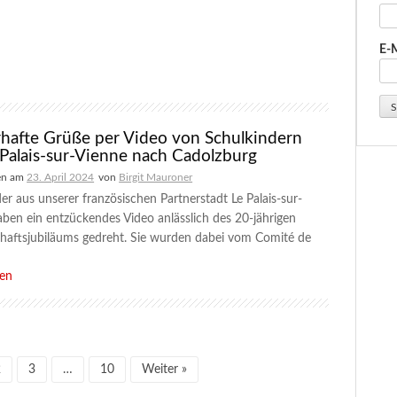
E-
hafte Grüße per Video von Schulkindern
 Palais-sur-Vienne nach Cadolzburg
en am
23. April 2024
von
Birgit Mauroner
er aus unserer französischen Partnerstadt Le Palais-sur-
ben ein entzückendes Video anlässlich des 20-jährigen
chaftsjubiläums gedreht. Sie wurden dabei vom Comité de
sen
2
3
…
10
Weiter »