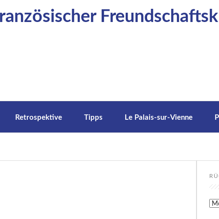
anzösischer Freundschaftskr
Retrospektive
Tipps
Le Palais-sur-Vienne
P
RÜ
Rüc