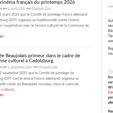
 cinéma français du printemps 2026
IM
en am
6. April 2026
von
Elizabeth Eder
21 mars 2026 que le Comité de jumelage franco-allemand
burg (DFF) organisa sa traditionnelle soirée cinéma
Auf
en coopération avec le Service culturel de la Commune de
Ver
Bil
Tip
sen
we
Reg
neu
rée Beaujolais primeur dans le cadre de
mne culturel à Cadolzburg
en am
1. Dezember 2025
von
Elizabeth Eder
 22 novembre 2025 que le Comité de jumelage de
Ihr
g (DFF-Cercle amical franco-allemand) organisa sa
ve
nelle soirée du Beaujolais nouveau, dans le cadre de
Wid
culturel...
Da
sen
per
all
Na