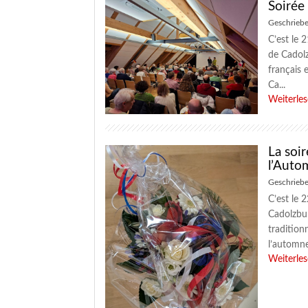
Soirée
Geschrieb
C’est le 
de Cadolz
français 
Ca...
Weiterle
La soi
l’Auto
Geschrieb
C’est le
Cadolzbur
tradition
l’automne 
Weiterle