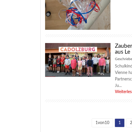
Zauber
aus Le
Geschrieb
Schulkind
Vienne ha
Partners
Ju...
Weiterle
1von10
1