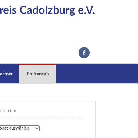
eis Cadolzburg e.V.
artner
En français
CKBLICK
kblick