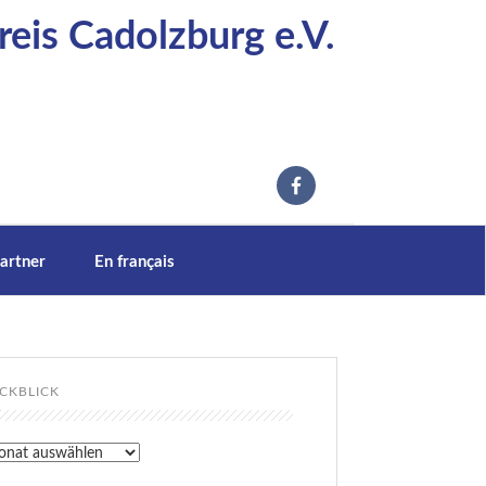
eis Cadolzburg e.V.
artner
En français
CKBLICK
kblick