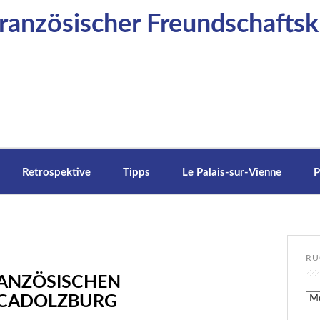
anzösischer Freundschaftskr
Retrospektive
Tipps
Le Palais-sur-Vienne
P
RÜ
RANZÖSISCHEN
 CADOLZBURG
Rüc