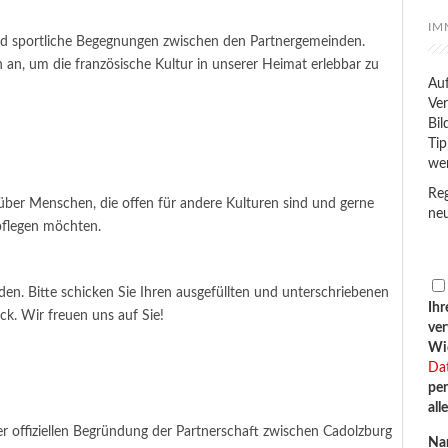
IM
und sportliche Begegnungen zwischen den Partnergemeinden.
an, um die französische Kultur in unserer Heimat erlebbar zu
Auf
Ver
Bil
Tip
we
Reg
ber Menschen, die offen für andere Kulturen sind und gerne
neu
pflegen möchten.
n. Bitte schicken Sie Ihren ausgefüllten und unterschriebenen
Ihr
k. Wir freuen uns auf Sie!
ve
Wid
Da
per
all
r offiziellen Begründung der Partnerschaft zwischen Cadolzburg
Na