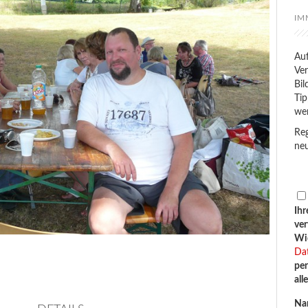
IM
Auf
Ver
Bil
Tip
we
Reg
neu
Ihr
ve
Wid
Da
per
all
Na