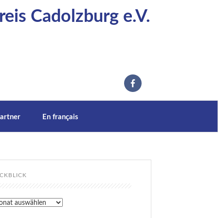
eis Cadolzburg e.V.
artner
En français
CKBLICK
kblick