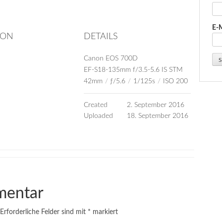
E-
ION
DETAILS
Canon EOS 700D
EF-S18-135mm f/3.5-5.6 IS STM
42mm
/
ƒ/5.6
/
1/125s
/
ISO 200
Created
2. September 2016
Uploaded
18. September 2016
mentar
Erforderliche Felder sind mit
*
markiert