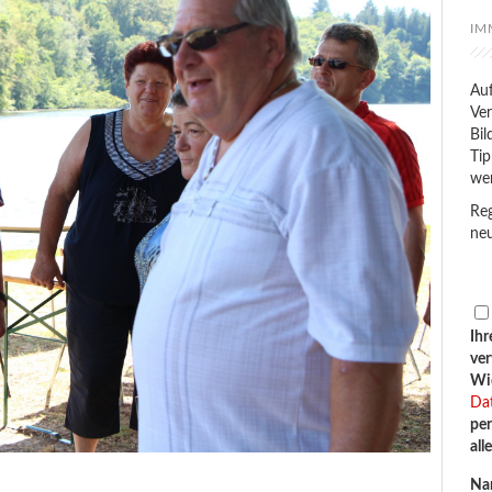
IM
Auf
Ver
Bil
Tip
we
Reg
neu
Ihr
ve
Wid
Da
per
all
Na