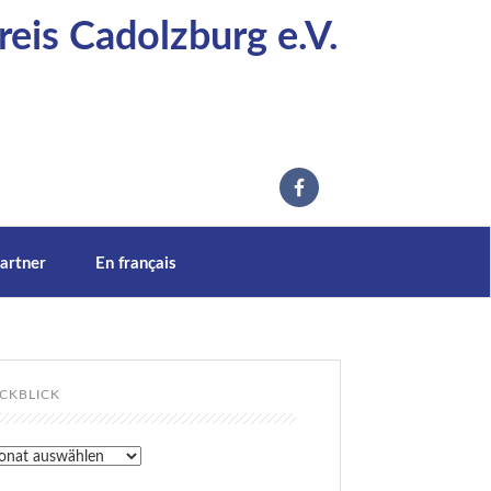
eis Cadolzburg e.V.
artner
En français
CKBLICK
kblick