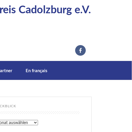
eis Cadolzburg e.V.
artner
En français
CKBLICK
kblick