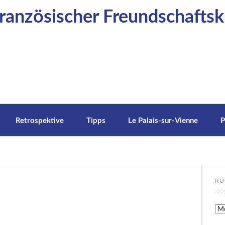
anzösischer Freundschaftskr
Retrospektive
Tipps
Le Palais-sur-Vienne
P
RÜ
Rüc