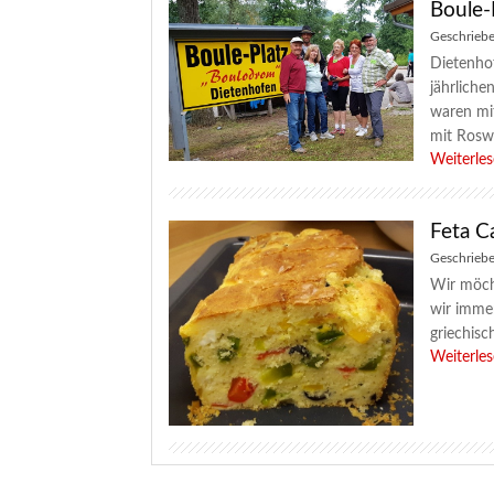
Boule-
Geschrieb
Dietenho
jährliche
waren mi
mit Roswi
Weiterle
Feta C
Geschrieb
Wir möcht
wir immer
griechisch
Weiterle