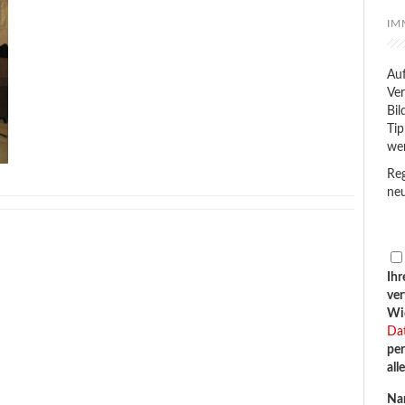
IM
Auf
Ver
Bil
Tip
we
Reg
neu
Ihr
ve
Wid
Da
per
all
Na