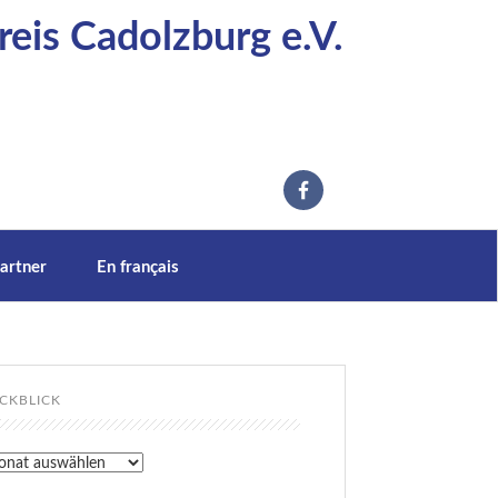
eis Cadolzburg e.V.
artner
En français
CKBLICK
kblick