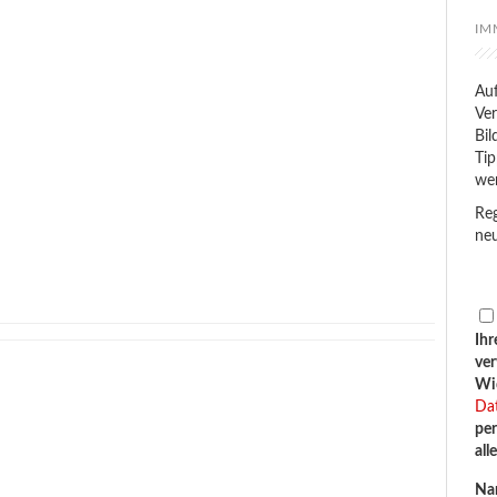
IM
Auf
Ver
Bil
Tip
we
Reg
neu
Ihr
ve
Wid
Da
per
all
Na