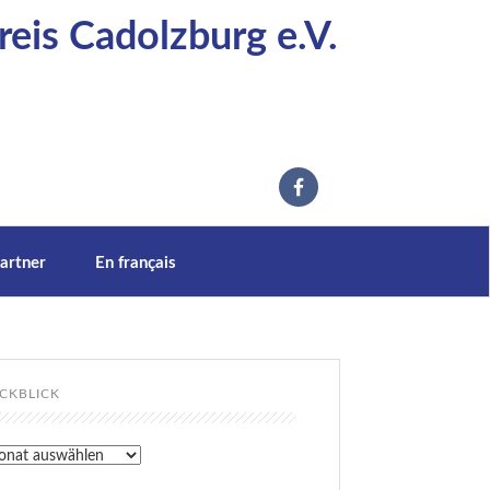
eis Cadolzburg e.V.
artner
En français
CKBLICK
kblick