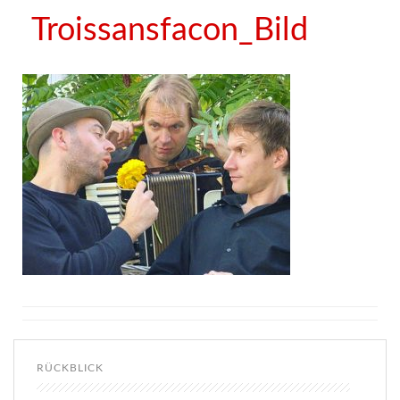
Troissansfacon_Bild
RÜCKBLICK