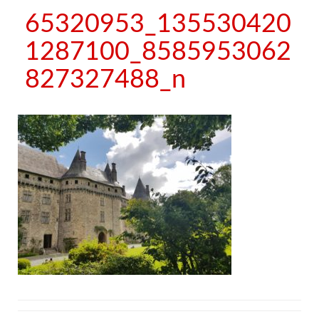
65320953_135530420
1287100_8585953062
827327488_n