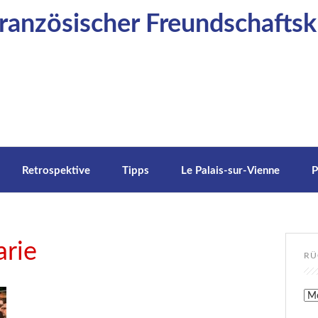
anzösischer Freundschaftskr
Retrospektive
Tipps
Le Palais-sur-Vienne
P
rie
RÜ
Rüc