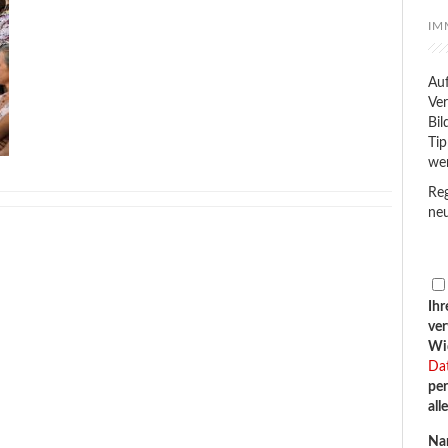
IM
Auf
Ver
Bil
Tip
we
Reg
neu
Ihr
ve
Wid
Da
per
all
Na