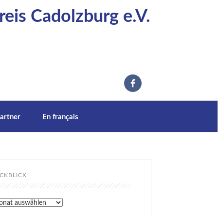
eis Cadolzburg e.V.
artner
En français
CKBLICK
kblick