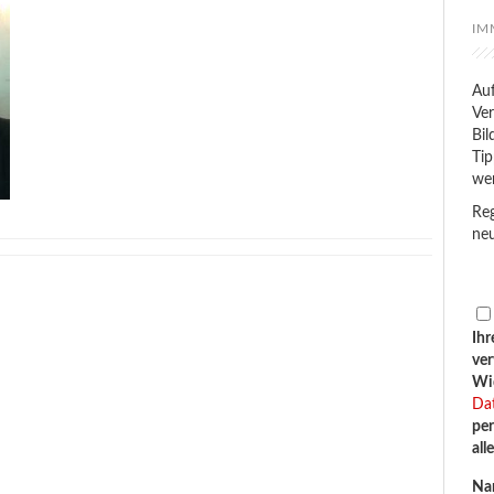
IM
Auf
Ver
Bil
Tip
we
Reg
neu
Ihr
ve
Wid
Da
per
all
Na