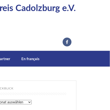
eis Cadolzburg e.V.
artner
En français
CKBLICK
kblick