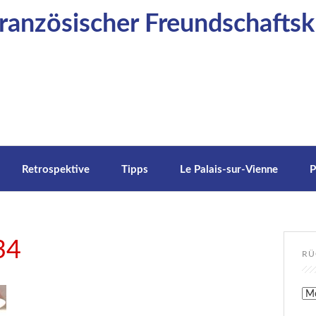
anzösischer Freundschaftskr
Retrospektive
Tipps
Le Palais-sur-Vienne
P
34
RÜ
Rüc