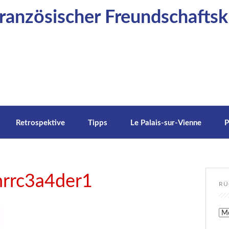
anzösischer Freundschaftskr
Retrospektive
Tipps
Le Palais-sur-Vienne
P
hrrc3a4der1
RÜ
Rüc