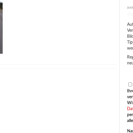
IM
Auf
Ver
Bil
Tip
we
Reg
neu
Ihr
ve
Wid
Da
per
all
Na