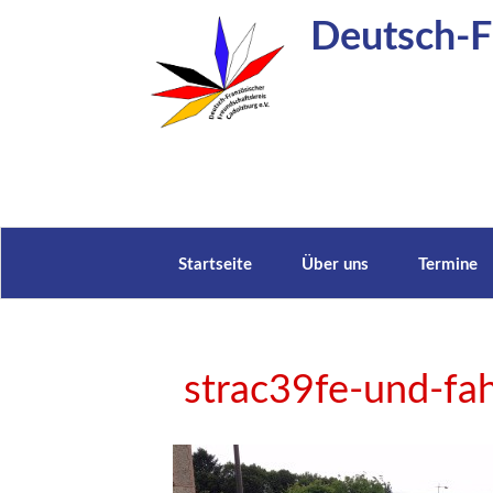
Zum
Deutsch-Fr
Inhalt
springen
Startseite
Über uns
Termine
strac39fe-und-fa