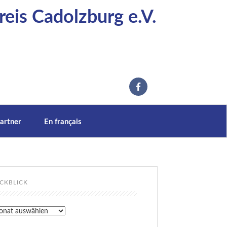
eis Cadolzburg e.V.
artner
En français
CKBLICK
kblick