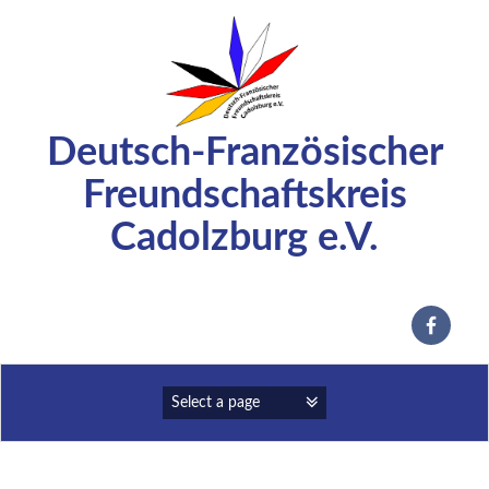
Zum
Inhalt
springen
Deutsch-Französischer
Freundschaftskreis
Cadolzburg e.V.