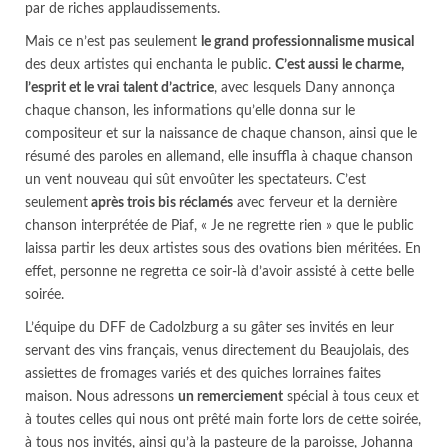
par de riches applaudissements.
Mais ce n’est pas seulement
le grand professionnalisme musical
des deux artistes qui enchanta le public.
C’est aussi le charme,
l’esprit et le vrai talent d’actrice
, avec lesquels Dany annonça
chaque chanson, les informations qu’elle donna sur le
compositeur et sur la naissance de chaque chanson, ainsi que le
résumé des paroles en allemand, elle insuffla à chaque chanson
un vent nouveau qui sût envoûter les spectateurs. C’est
seulement
après trois bis réclamés
avec ferveur et la dernière
chanson interprétée de Piaf, « Je ne regrette rien » que le public
laissa partir les deux artistes sous des ovations bien méritées. En
effet, personne ne regretta ce soir-là d’avoir assisté à cette belle
soirée.
L’équipe du DFF de Cadolzburg a su gâter ses invités en leur
servant des vins français, venus directement du Beaujolais, des
assiettes de fromages variés et des quiches lorraines faites
maison. Nous adressons
un remerciement
spécial à tous ceux et
à toutes celles qui nous ont prêté main forte lors de cette soirée,
à tous nos invités, ainsi qu’à la pasteure de la paroisse, Johanna