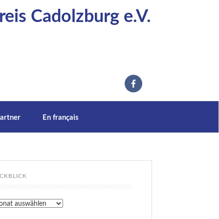
eis Cadolzburg e.V.
artner
En français
CKBLICK
kblick