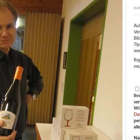
IM
Auf
Ver
Bil
Tip
we
Reg
neu
Ihr
ve
Wid
Da
per
all
Na