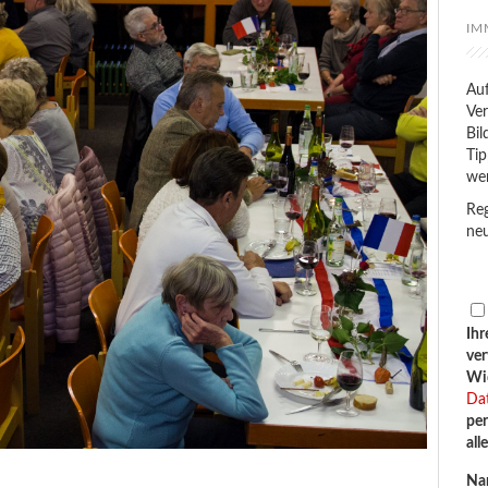
IM
Auf
Ver
Bil
Tip
we
Reg
neu
Ihr
ve
Wid
Da
per
all
Na