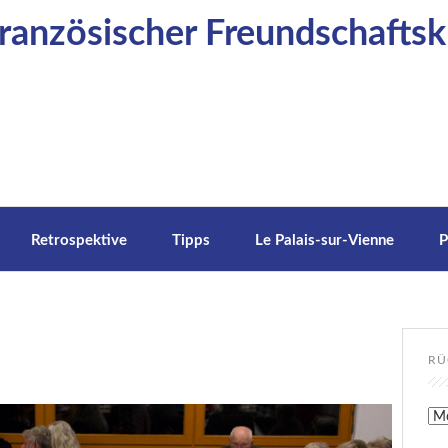
anzösischer Freundschaftskr
Retrospektive
Tipps
Le Palais-sur-Vienne
P
RÜ
Rüc