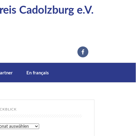
eis Cadolzburg e.V.
artner
En français
CKBLICK
kblick