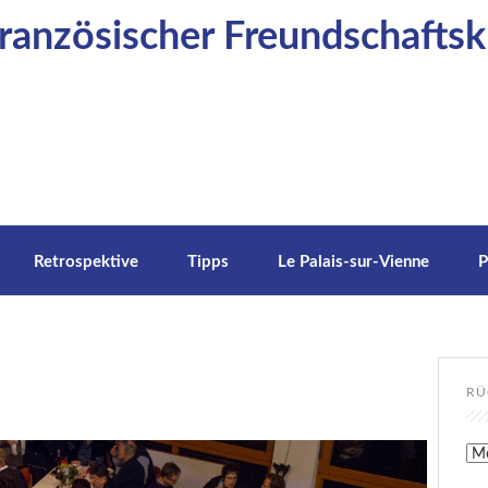
anzösischer Freundschaftskr
Retrospektive
Tipps
Le Palais-sur-Vienne
P
RÜ
Rüc