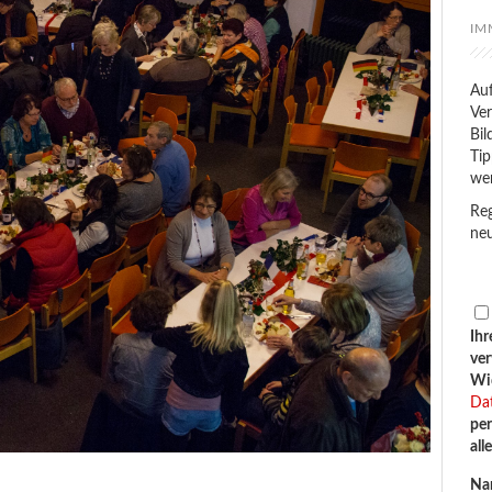
IM
Auf
Ver
Bil
Tip
we
Reg
neu
Ihr
ve
Wid
Da
per
all
Na