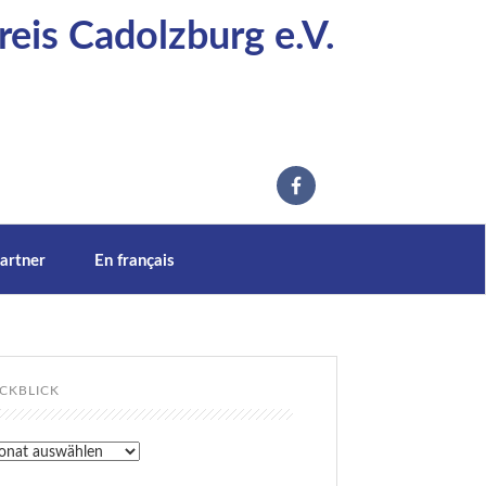
eis Cadolzburg e.V.
artner
En français
CKBLICK
kblick