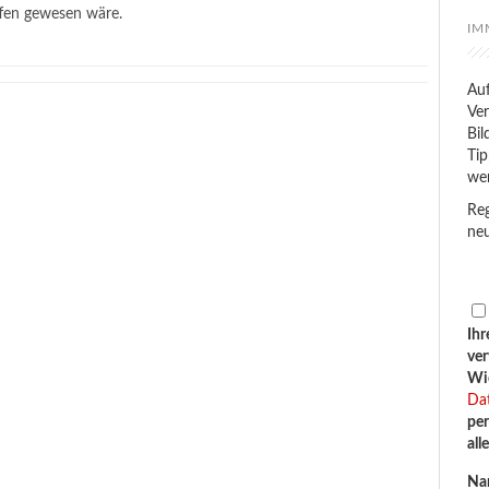
affen gewesen wäre.
IM
Auf
Ver
Bil
Tip
we
Reg
neu
Ihr
ve
Wid
Da
per
all
Na