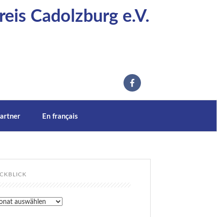
eis Cadolzburg e.V.
artner
En français
CKBLICK
kblick