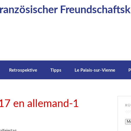
anzösischer Freundschaftskr
Retrospektive
Tipps
Le Palais-sur-Vienne
P
017 en allemand-1
RÜ
Rüc