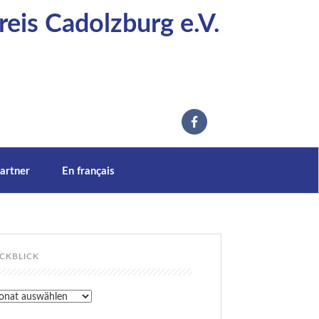
eis Cadolzburg e.V.
artner
En français
CKBLICK
kblick