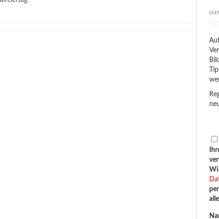
lfeiertag
IM
Auf
Ver
Bil
Tip
we
Reg
neu
Ihr
ve
Wid
Da
per
all
Na