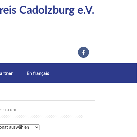
eis Cadolzburg e.V.
artner
En français
CKBLICK
kblick