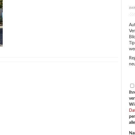
IM
Auf
Ver
Bil
Tip
we
Reg
neu
Ihr
ve
Wid
Da
per
all
Na