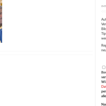
IM
Auf
Ver
Bil
Tip
we
Reg
neu
Ihr
ve
Wid
Da
per
all
Na