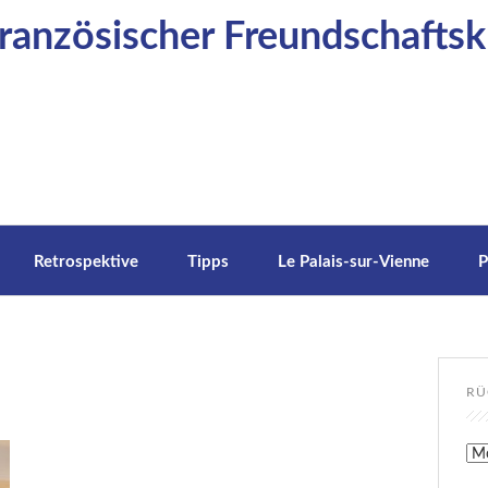
anzösischer Freundschaftskr
Retrospektive
Tipps
Le Palais-sur-Vienne
P
RÜ
Rüc