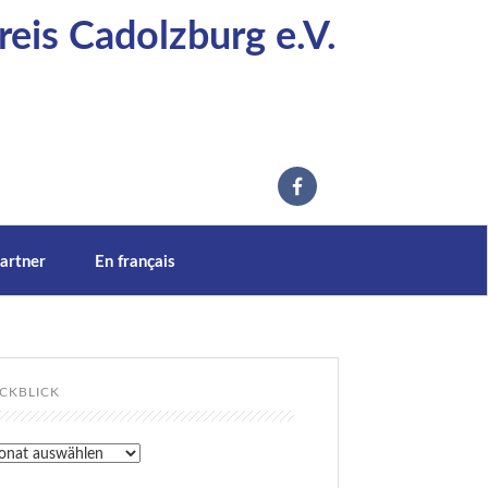
eis Cadolzburg e.V.
artner
En français
CKBLICK
kblick