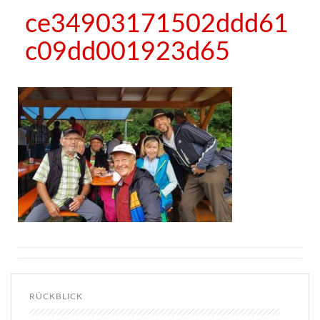
ce34903171502ddd61
c09dd001923d65
RÜCKBLICK