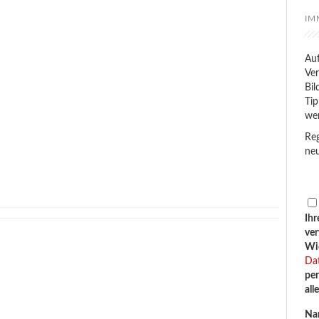
IM
Auf
Ver
Bil
Tip
we
Reg
neu
Ihr
ve
Wid
Da
per
all
Na