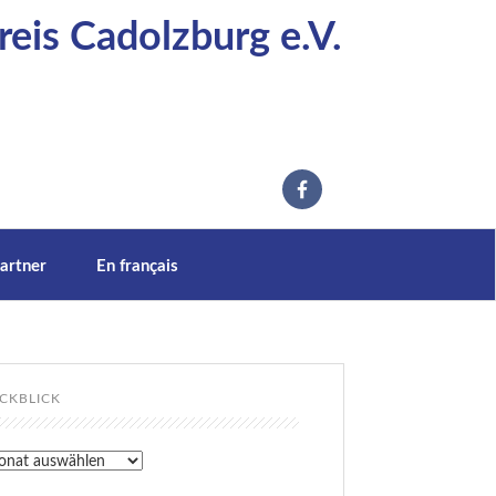
eis Cadolzburg e.V.
artner
En français
CKBLICK
kblick