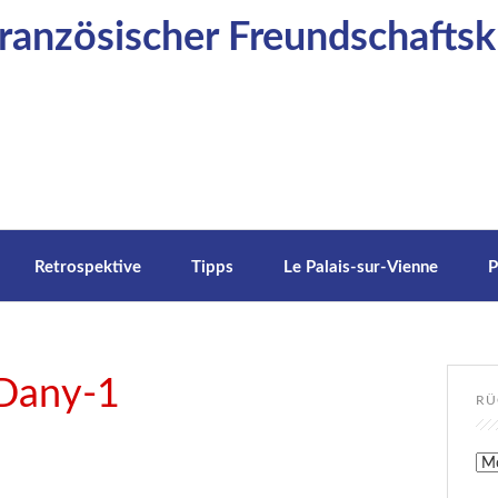
anzösischer Freundschaftskr
Retrospektive
Tipps
Le Palais-sur-Vienne
P
-Dany-1
RÜ
Rüc