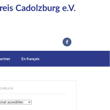
eis Cadolzburg e.V.
artner
En français
CKBLICK
kblick