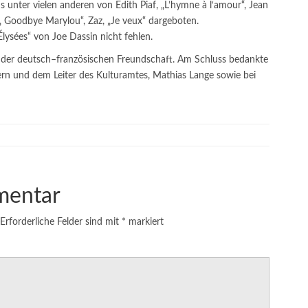
unter vielen anderen von Edith Piaf, „L’hymne à l‘amour“, Jean
„ Goodbye Marylou“, Zaz, „Je veux“ dargeboten.
ysées“ von Joe Dassin nicht fehlen.
der deutsch–französischen Freundschaft. Am Schluss bedankte
kern und dem Leiter des Kulturamtes, Mathias Lange sowie bei
mentar
Erforderliche Felder sind mit
*
markiert