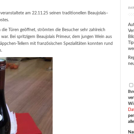
IM
eranstaltete am 22.11.25 seinen traditionellen Beaujolais–
stes.
Auf
ie Türen geöffnet, strömten die Besucher sehr zahlreich
Ver
zt war. Bei spritzigem Beaujolais Primeur, dem jungen Wein aus
Bil
Tip
äppchen-Tellern mit französischen Spezialitäten konnten rund
we
n.
Reg
neu
Ihr
ve
Wid
Da
per
all
Na