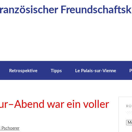
anzösischer Freundschaftskr
Retrospektive
Tipps
Le Palais-sur-Vienne
P
ur–Abend war ein voller
RÜ
Rüc
i Pschoerer