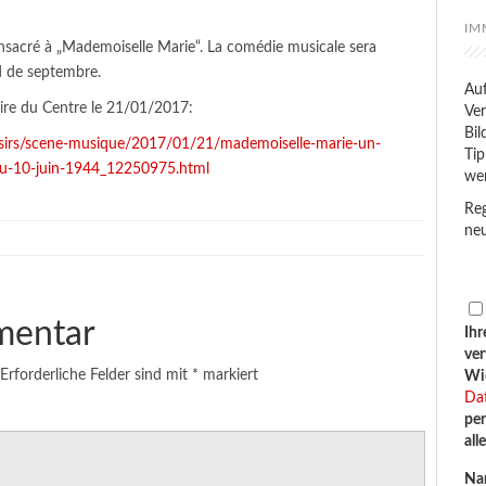
IM
sacré à „Mademoiselle Marie“. La comédie musicale sera
d de septembre.
Auf
laire du Centre le 21/01/2017:
Ver
Bil
loisirs/scene-musique/2017/01/21/mademoiselle-marie-un-
Tip
du-10-juin-1944_12250975.html
we
Reg
neu
mentar
Ihr
ve
Erforderliche Felder sind mit
*
markiert
Wid
Da
per
all
Na