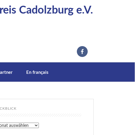
eis Cadolzburg e.V.
artner
En français
CKBLICK
kblick