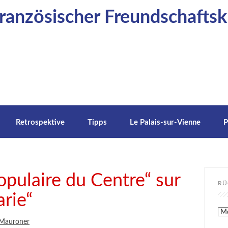
anzösischer Freundschaftskr
Retrospektive
Tipps
Le Palais-sur-Vienne
P
opulaire du Centre“ sur
RÜ
rie“
Rüc
 Mauroner