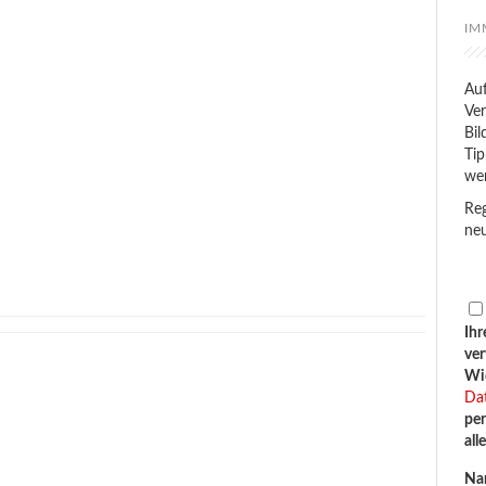
IM
Auf
Ver
Bil
Tip
we
Reg
neu
Ihr
ve
Wid
Da
per
all
Na