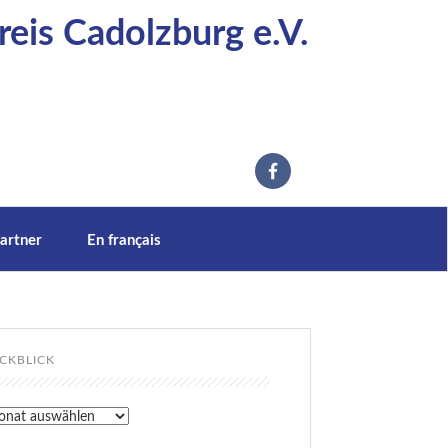
eis Cadolzburg e.V.
artner
En français
CKBLICK
kblick