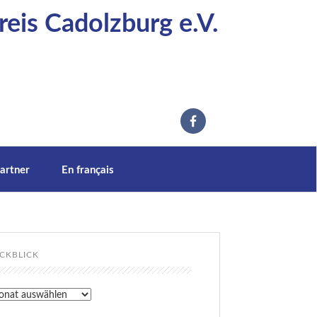
eis Cadolzburg e.V.
artner
En français
CKBLICK
kblick