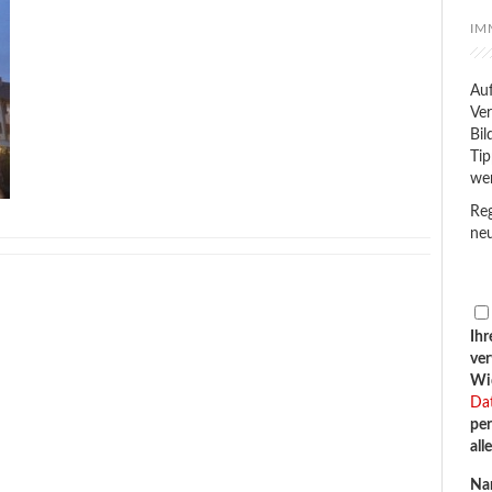
IM
Auf
Ver
Bil
Tip
we
Reg
neu
Ihr
ve
Wid
Da
per
all
Na