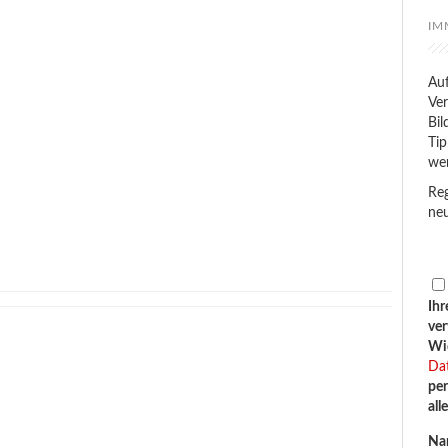
IM
Auf
Ver
Bil
Tip
we
Reg
neu
Ihr
ve
Wid
Da
per
all
Na