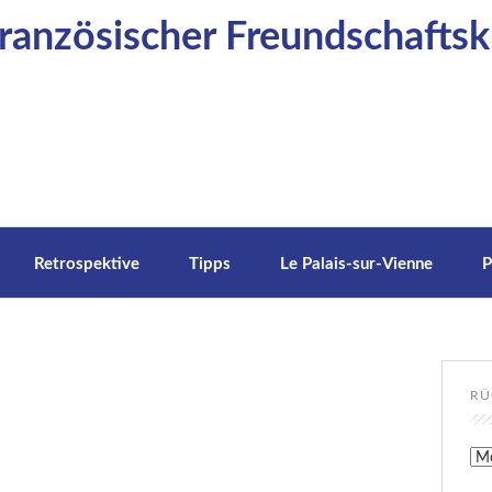
anzösischer Freundschaftskr
Retrospektive
Tipps
Le Palais-sur-Vienne
P
RÜ
Rüc