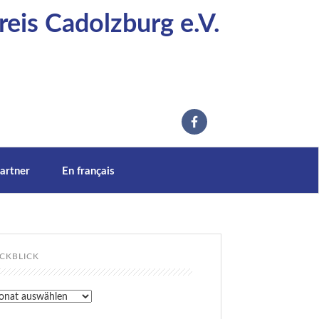
eis Cadolzburg e.V.
artner
En français
CKBLICK
kblick