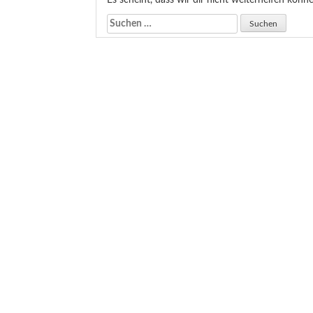
Es scheint, dass wir dir nicht weiterhelfen könn
Suchen
nach: