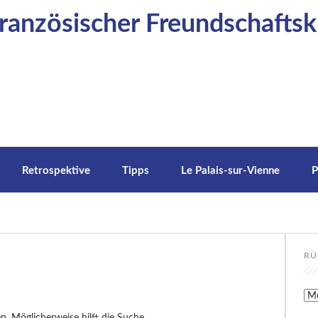
anzösischer Freundschaftskr
Retrospektive
Tipps
Le Palais-sur-Vienne
P
RÜ
Rüc