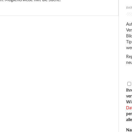
en. Möglicherweise hilft die Suche.
IM
Auf
Ver
Bil
Tip
we
Reg
neu
Ihr
ve
Wid
Da
per
all
Na