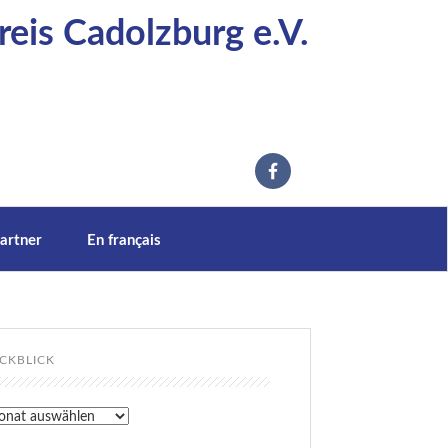
eis Cadolzburg e.V.
artner
En français
CKBLICK
kblick